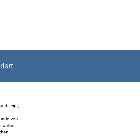
iert.
und zeigt,
Kunde von
t online
chen,