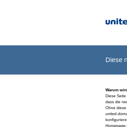
Diese n
Warum wird
Diese Seite 
dass die ne
Ohne diese 
united-doma
konfigurier
Homepage-B